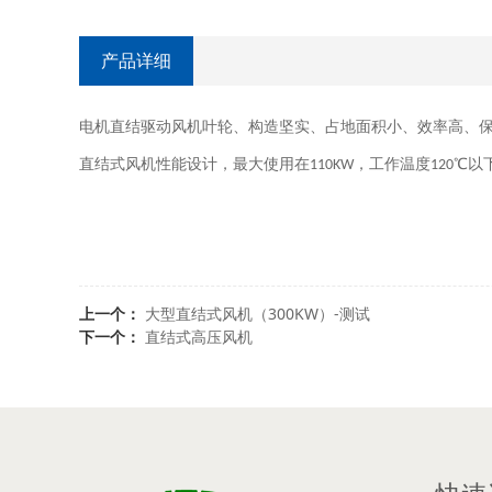
产品详细
电机直结驱动风机叶轮、构造坚实、占地面积小、效率高、
直结式风机性能设计，最大使用在
，工作温度
℃以
110KW
120
上一个：
大型直结式风机（300KW）-测试
下一个：
直结式高压风机