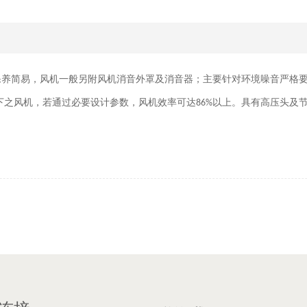
保养简易，风机一般另附风机消音外罩及消音器；主要针对环境噪音严格
下之风机，若通过必要设计参数，风机效率可达
以上。具有高压头及
86%